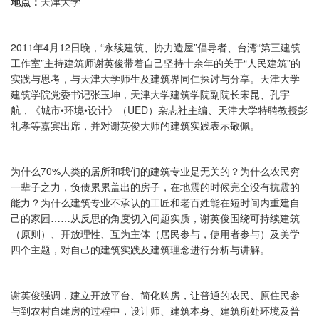
地点：
天津大学
2011年4月12日晚，“永续建筑、协力造屋”倡导者、台湾“第三建筑
工作室”主持建筑师谢英俊带着自己坚持十余年的关于“人民建筑”的
实践与思考，与天津大学师生及建筑界同仁探讨与分享。天津大学
建筑学院党委书记张玉坤，天津大学建筑学院副院长宋昆、孔宇
航，《城市•环境•设计》（UED）杂志社主编、天津大学特聘教授彭
礼孝等嘉宾出席，并对谢英俊大师的建筑实践表示敬佩。
为什么70%人类的居所和我们的建筑专业是无关的？为什么农民穷
一辈子之力，负债累累盖出的房子，在地震的时候完全没有抗震的
能力？为什么建筑专业不承认的工匠和老百姓能在短时间内重建自
己的家园……从反思的角度切入问题实质，谢英俊围绕可持续建筑
（原则）、开放理性、互为主体（居民参与，使用者参与）及美学
四个主题，对自己的建筑实践及建筑理念进行分析与讲解。
谢英俊强调，建立开放平台、简化购房，让普通的农民、原住民参
与到农村自建房的过程中，设计师、建筑本身、建筑所处环境及普